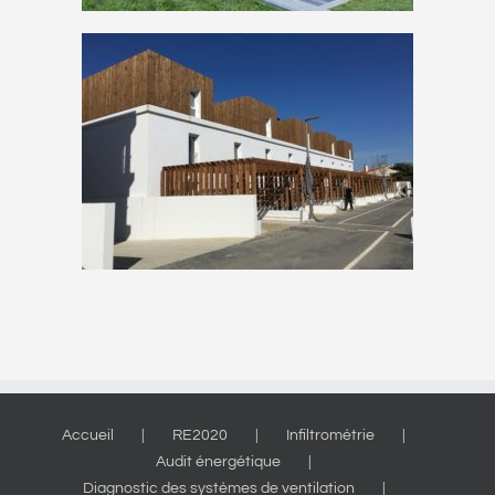
Accueil
RE2020
Infiltrométrie
Audit énergétique
Diagnostic des systèmes de ventilation